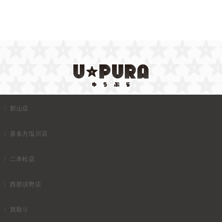
郡山店
喜多方塩川店
二本松店
西那須野店
買取り