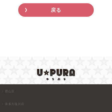
戻る
郡山店
喜多方塩川店