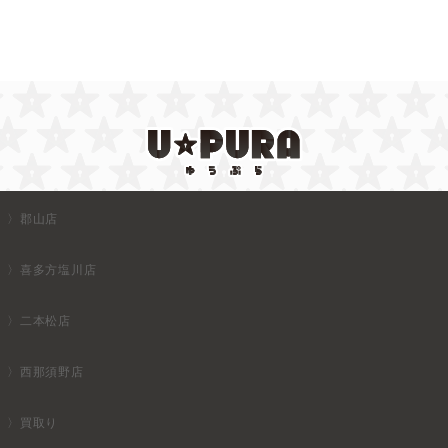
郡山店
喜多方塩川店
二本松店
西那須野店
買取り